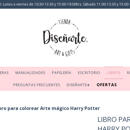
 Lunes a viernes de 10:30-13:30 y 15:00-19:00hrs. Sábado 11:00-13:30 y 15:00-
ERAS
MANUALIDADES
PAPELERÍA
ESCRITORIO
LIBROS
R
OFERTAS
PREGUNTAS FRECUENTES
DISEÑARTE➕
bro para colorear Arte mágico Harry Potter
LIBRO PA
HARRY P