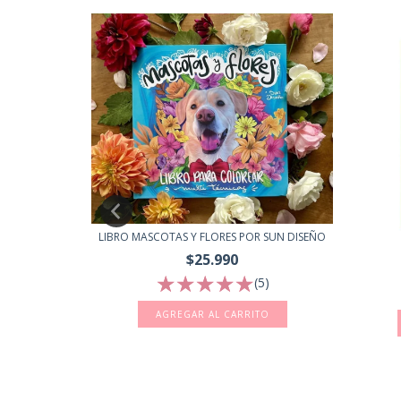
LIBRO MASCOTAS Y FLORES POR SUN DISEÑO
$25.990
CIONANDO EN
(5)
1)